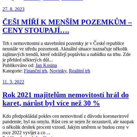
27. 8. 2023
ČEŠI MÍŘÍ K MENŠÍM POZEMKŮM –
CENY STOUPAJÍ….
Trh s nemovitostmi a stavebními pozemky je v České republice
neustále ve středu pozornosti. Aktuální situace naznačuje několik
zajímavých trendů, které odrážejí poptávku a nabídku na trhu. Zde
je přehled některých důl...
Publikováno od:
Jan Kosina
Kategorie:
Finanční trh
,
Novinky
,
Realitní trh
11. 3. 2022
Rok 2021 majitelům nemovitostí hrál do
karet, nárůst byl více než 30 %
Kdo předpokládal pokles cen nemovitostí z důvodu koronavirové
pandemie, byl na omylu. Růst cen se nejen že nezastavil, ale naopak
o několik desítek procent vzrostl. Jakým směrem se budou ceny v
roce 2022 vyvíjet a co ...