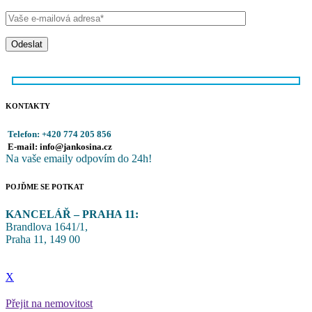
Odeslat
KONTAKTY
Telefon: +420 774 205 856
E-mail: info@jankosina.cz
Na vaše emaily odpovím do 24h!
POJĎME SE POTKAT
KANCELÁŘ – PRAHA 11:
Brandlova 1641/1,
Praha 11, 149 00
Copyright © 2024.
JanKosina.cz – Váš průvodce světem financí a realit
X
Přejit na nemovitost