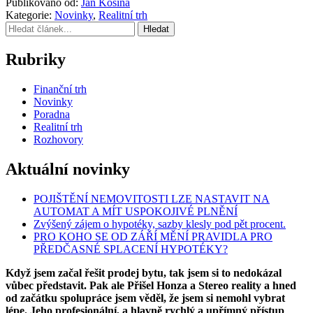
Publikováno od:
Jan Kosina
Kategorie:
Novinky
,
Realitní trh
Hledat
Rubriky
Finanční trh
Novinky
Poradna
Realitní trh
Rozhovory
Aktuální novinky
POJIŠTĚNÍ NEMOVITOSTI LZE NASTAVIT NA
AUTOMAT A MÍT USPOKOJIVÉ PLNĚNÍ
Zvýšený zájem o hypotéky, sazby klesly pod pět procent.
PRO KOHO SE OD ZÁŘÍ MĚNÍ PRAVIDLA PRO
PŘEDČASNÉ SPLACENÍ HYPOTÉKY?
Když jsem začal řešit prodej bytu, tak jsem si to nedokázal
vůbec představit. Pak ale Přišel Honza a Stereo reality a hned
od začátku spolupráce jsem věděl, že jsem si nemohl vybrat
lépe. Jeho profesionální, a hlavně rychlý a upřímný přístup