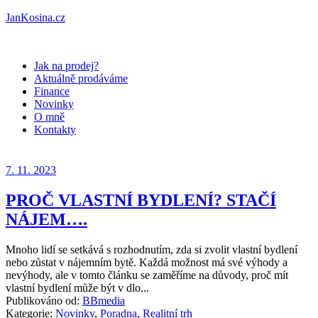
JanKosina.cz
Jak na prodej?
Aktuálně prodáváme
Finance
Novinky
O mně
Kontakty
7. 11. 2023
PROČ VLASTNÍ BYDLENÍ? STAČÍ
NÁJEM….
Mnoho lidí se setkává s rozhodnutím, zda si zvolit vlastní bydlení
nebo zůstat v nájemním bytě. Každá možnost má své výhody a
nevýhody, ale v tomto článku se zaměříme na důvody, proč mít
vlastní bydlení může být v dlo...
Publikováno od:
BBmedia
Kategorie:
Novinky
,
Poradna
,
Realitní trh