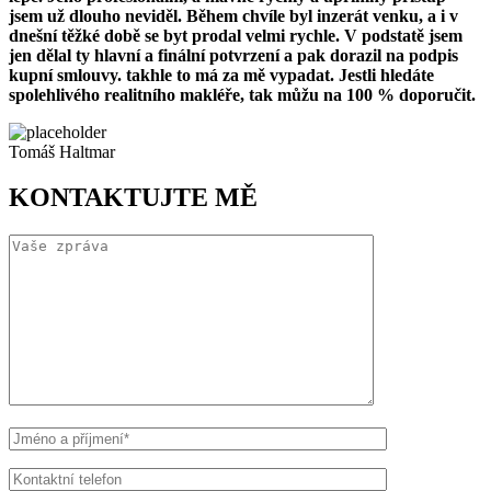
jsem už dlouho neviděl. Během chvíle byl inzerát venku, a i v
dnešní těžké době se byt prodal velmi rychle. V podstatě jsem
jen dělal ty hlavní a finální potvrzení a pak dorazil na podpis
kupní smlouvy. takhle to má za mě vypadat. Jestli hledáte
spolehlivého realitního makléře, tak můžu na 100 % doporučit.
Tomáš Haltmar
KONTAKTUJTE MĚ