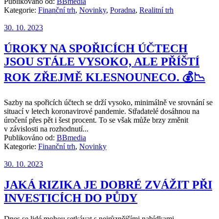
Publikováno od:
BBmedia
Kategorie:
Finanční trh
,
Novinky
,
Poradna
,
Realitní trh
30. 10. 2023
ÚROKY NA SPOŘICÍCH ÚČTECH
JSOU STÁLE VYSOKO, ALE PŘÍŠTÍ
ROK ZŘEJMĚ KLESNOUNECO. 💰📉
Sazby na spořicích účtech se drží vysoko, minimálně ve srovnání se
situací v letech koronavirové pandemie. Střadatelé dosáhnou na
úročení přes pět i šest procent. To se však může brzy změnit
v závislosti na rozhodnutí...
Publikováno od:
BBmedia
Kategorie:
Finanční trh
,
Novinky
30. 10. 2023
JAKÁ RIZIKA JE DOBRÉ ZVÁŽIT PŘI
INVESTICÍCH DO PŮDY
Dnes se lidé mohou setkávat s nejrůznějšími nabídkami