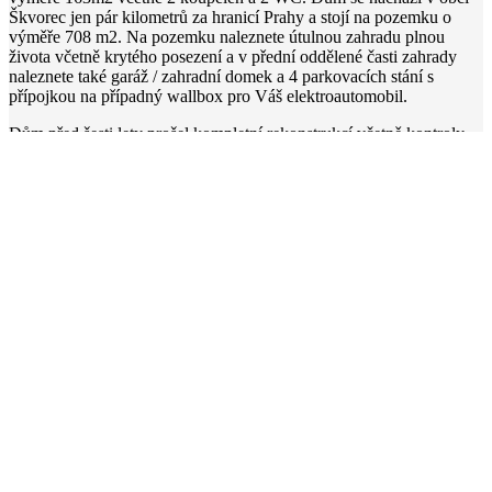
Škvorec jen pár kilometrů za hranicí Prahy a stojí na pozemku o
výměře 708 m2. Na pozemku naleznete útulnou zahradu plnou
života včetně krytého posezení a v přední oddělené časti zahrady
naleznete také garáž / zahradní domek a 4 parkovacích stání s
přípojkou na případný wallbox pro Váš elektroautomobil.
Dům před šesti lety prošel kompletní rekonstrukcí včetně kontroly
statikem. Kompletní znamená opravdu kompletní, tzn. zůstaly jen
kvalitní silné cihlové stěny, které po zateplení a výměně nových
plastových oken skvěle drží teplo a jako bonus nova plastová okna s
trojskly perfektně odhlučnila přiléhající silnici. Sami budete velmi
příjemně překvapeni jaké ticho a harmonie uvnitř domu panuje. Z
celé rekonstrukce je k dispozici velké množství fotografií a videí,
takže si budete moci kvalitu rekonstrukce sami prohlédnout. Dům
byl před rekonstrukcí důkladně zkontrolován statikem. Zpráva
statika je k dispozici. Zájemcům dodáváme kompletní dokumentaci
rekonstrukce (foto, video, projekt na půdu apod.)
Dům je napojen na tlakovou kanalizaci a na pozemku je i retenční
nádrž na vodu. K dispozici je také napojení vody v domě buď na
městskou vodu či vodu ze studně a při rekonstrukci bylo také
přidáno okruhové čerpadlo, které Vám budou servírovat teplou
vodu prakticky okamžitě po otočení teplého kohoutku kdekoliv v
domě. Navíc je dům také připraven pro případné upravení a
rozdělení na 2 bytové jednotky. Součástí prodeje je také množství