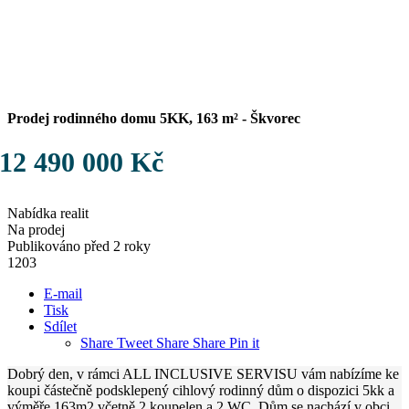
Prodej rodinného domu 5KK, 163 m² - Škvorec
12 490 000 Kč
Nabídka realit
Na prodej
Publikováno před 2 roky
1203
E-mail
Tisk
Sdílet
Share
Tweet
Share
Share
Pin it
Dobrý den, v rámci ALL INCLUSIVE SERVISU vám nabízíme ke
koupi částečně podsklepený cihlový rodinný dům o dispozici 5kk a
výměře 163m2 včetně 2 koupelen a 2 WC. Dům se nachází v obci