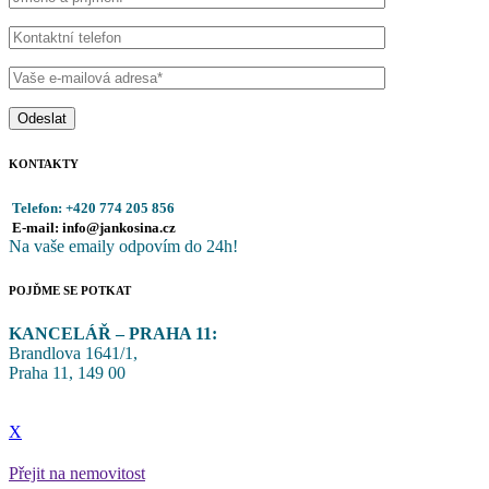
Odeslat
KONTAKTY
Telefon: +420 774 205 856
E-mail: info@jankosina.cz
Na vaše emaily odpovím do 24h!
POJĎME SE POTKAT
KANCELÁŘ – PRAHA 11:
Brandlova 1641/1,
Praha 11, 149 00
Copyright © 2024.
JanKosina.cz – Váš průvodce světem financí a realit
X
Přejit na nemovitost